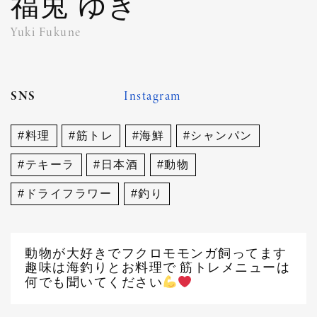
福兎 ゆき
Event
Yuki Fukune
Map
SNS
Instagram
System
#料理
#筋トレ
#海鮮
#シャンパン
#テキーラ
#日本酒
#動物
Recruit
#ドライフラワー
#釣り
Group Top
動物が大好きでフクロモモンガ飼ってます
趣味は海釣りとお料理で 筋トレメニューは
何でも聞いてください